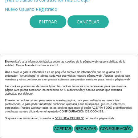
Nuevo Usuario Registrado
Bienvenida/o a la información básica sobre las cookies de la página web responsabilidad de la
entidad: Grupo Arán de Comunicación S.L..
Una cookie o galleta informática es un pequeño archivo de información que se guarda en tu
ordenador, “smartphone” o tableta cada vez que visitas nuestra página web. Algunas cookies son
nuestras y otras pertenecen a empresas externas que prestan servicios para nuestra página web.
Las cookies pueden ser de varios tipos: las cookies técnicas son necesarias para que nuestra
página web pueda funcionar, no necesitan de tu autorización y son las únicas que tenemos
activadas por defecto.
El resto de cookies sirven para mejorar nuestra página, para personalizarla en base a tus
preferencias, o para poder mostrarte publicidad ajustada a tus búsquedas, gustos e intereses
personales. Puedes aceptar todas estas cookies pulsando el botón ACEPTA TODO o configurarlas
o rechazar su uso clicando en el apartado CONFIGURACIÓN DE COOKIES.
Si quires más información, consulta la
“POLITICA COOKIES”
de nuestra página web.
ACEPTAR
RECHAZAR
CONFIGURACIÓN