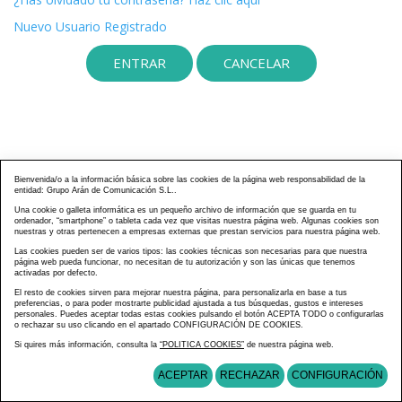
Nuevo Usuario Registrado
Bienvenida/o a la información básica sobre las cookies de la página web responsabilidad de la
entidad: Grupo Arán de Comunicación S.L..
Una cookie o galleta informática es un pequeño archivo de información que se guarda en tu
ordenador, “smartphone” o tableta cada vez que visitas nuestra página web. Algunas cookies son
nuestras y otras pertenecen a empresas externas que prestan servicios para nuestra página web.
Las cookies pueden ser de varios tipos: las cookies técnicas son necesarias para que nuestra
página web pueda funcionar, no necesitan de tu autorización y son las únicas que tenemos
activadas por defecto.
El resto de cookies sirven para mejorar nuestra página, para personalizarla en base a tus
preferencias, o para poder mostrarte publicidad ajustada a tus búsquedas, gustos e intereses
personales. Puedes aceptar todas estas cookies pulsando el botón ACEPTA TODO o configurarlas
o rechazar su uso clicando en el apartado CONFIGURACIÓN DE COOKIES.
Si quires más información, consulta la
“POLITICA COOKIES”
de nuestra página web.
ACEPTAR
RECHAZAR
CONFIGURACIÓN