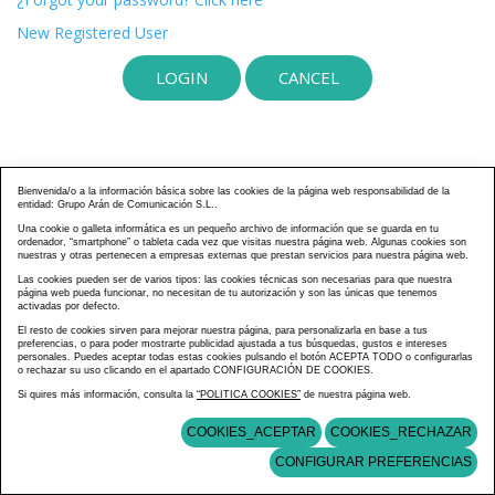
New Registered User
Bienvenida/o a la información básica sobre las cookies de la página web responsabilidad de la
entidad: Grupo Arán de Comunicación S.L..
Una cookie o galleta informática es un pequeño archivo de información que se guarda en tu
ordenador, “smartphone” o tableta cada vez que visitas nuestra página web. Algunas cookies son
nuestras y otras pertenecen a empresas externas que prestan servicios para nuestra página web.
Las cookies pueden ser de varios tipos: las cookies técnicas son necesarias para que nuestra
página web pueda funcionar, no necesitan de tu autorización y son las únicas que tenemos
activadas por defecto.
El resto de cookies sirven para mejorar nuestra página, para personalizarla en base a tus
preferencias, o para poder mostrarte publicidad ajustada a tus búsquedas, gustos e intereses
personales. Puedes aceptar todas estas cookies pulsando el botón ACEPTA TODO o configurarlas
o rechazar su uso clicando en el apartado CONFIGURACIÓN DE COOKIES.
Si quires más información, consulta la
“POLITICA COOKIES”
de nuestra página web.
COOKIES_ACEPTAR
COOKIES_RECHAZAR
CONFIGURAR PREFERENCIAS